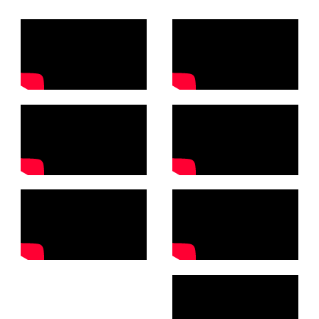
R
H
E
I
N
G
A
N
S
S
I
S
T