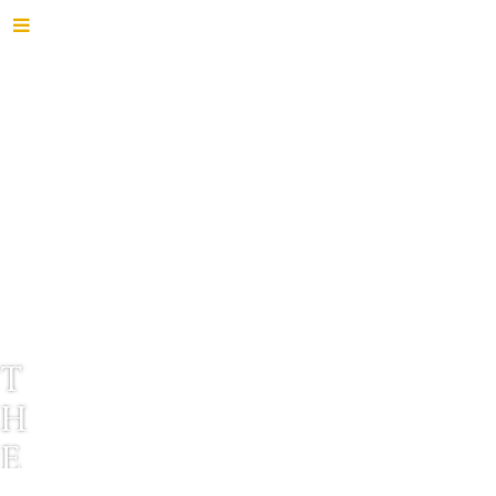
T
H
E